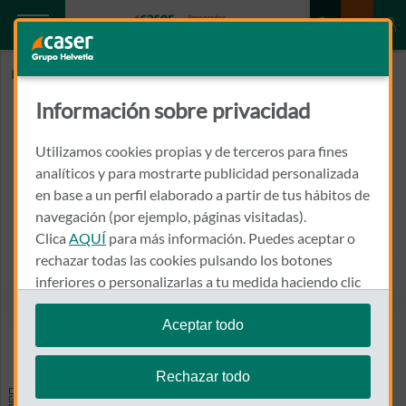
Inicio
SANCHEZ ORTIZ, CARLOS
Información sobre privacidad
SANCHEZ ORTIZ, CARLOS
Utilizamos cookies propias y de terceros para fines
CALLE MANUEL DE SANDOVAL, 14, 7º, A
analíticos y para mostrarte publicidad personalizada
14008 - CORDOBA
en base a un perfil elaborado a partir de tus hábitos de
navegación (por ejemplo, páginas visitadas).
957 482 324
Clica
AQUÍ
para más información. Puedes aceptar o
Llamar a SANCHEZ ORTIZ,
rechazar todas las cookies pulsando los botones
inferiores o personalizarlas a tu medida haciendo clic
en
"configurar cookies"
.
Aceptar todo
Ver el mapa en Google Maps
Te recordamos que puedes modificar tus ajustes de
cookies en cualquier momento en la sección
Política
Rechazar todo
de Cookies
.
Especialidades y pruebas