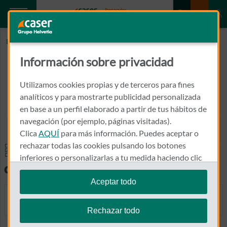
Inicio
ULLDECLINIC
Información sobre privacidad
ULLDECLINIC
Utilizamos cookies propias y de terceros para fines
CALLE HERMITA, 14
analíticos y para mostrarte publicidad personalizada
43550 - ULLDECONA
en base a un perfil elaborado a partir de tus hábitos de
navegación (por ejemplo, páginas visitadas).
977 720 088
Clica
AQUÍ
para más información. Puedes aceptar o
Llamar a ULLDECLINIC
rechazar todas las cookies pulsando los botones
Especialidades y pruebas
inferiores o personalizarlas a tu medida haciendo clic
diagnósticas
en
"configurar cookies"
.
Aceptar todo
Te recordamos que puedes modificar tus ajustes de
MEDICINA GENERAL
cookies en cualquier momento en la sección
Política
Rechazar todo
de Cookies
.