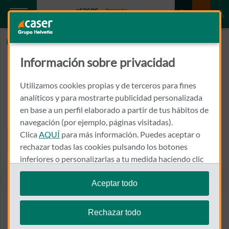
Inicio
CLINICA ESPINOSA
Información sobre privacidad
CLINICA ESPINOSA
Utilizamos cookies propias y de terceros para fines
CALLE CALLOSA DE ENSARRIA, 12, HOSPITAL VIRGEN DEL
analíticos y para mostrarte publicidad personalizada
CONSUELO
en base a un perfil elaborado a partir de tus hábitos de
46007 - VALENCIA
navegación (por ejemplo, páginas visitadas).
Clica
AQUÍ
para más información. Puedes aceptar o
963 518 262
Llamar a CLINICA ESPINOS
rechazar todas las cookies pulsando los botones
inferiores o personalizarlas a tu medida haciendo clic
en
"configurar cookies"
.
Aceptar todo
Te recordamos que puedes modificar tus ajustes de
Ver el mapa en Google Maps
cookies en cualquier momento en la sección
Política
Rechazar todo
de Cookies
.