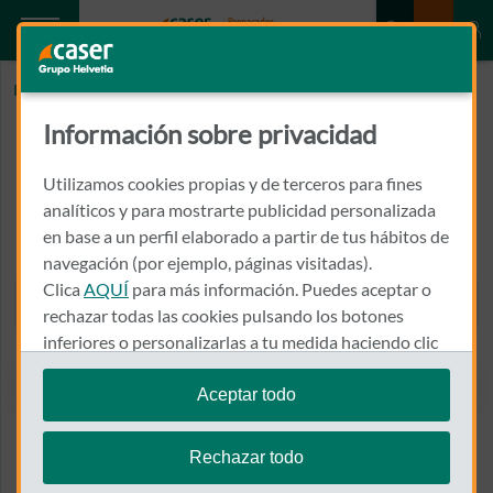
Inicio
COLOMBELLI ZEM, SILVANA
Información sobre privacidad
COLOMBELLI ZEM, SILVANA
Utilizamos cookies propias y de terceros para fines
AVENIDA VALLE DE LA BALLESTERA, 59, HOSPITAL 9 DE
analíticos y para mostrarte publicidad personalizada
OCTUBRE
en base a un perfil elaborado a partir de tus hábitos de
46015 - VALENCIA
navegación (por ejemplo, páginas visitadas).
Clica
AQUÍ
para más información. Puedes aceptar o
963 179 910
Llamar a COLOMBELLI ZEM,
rechazar todas las cookies pulsando los botones
inferiores o personalizarlas a tu medida haciendo clic
en
"configurar cookies"
.
Aceptar todo
Te recordamos que puedes modificar tus ajustes de
Ver el mapa en Google Maps
cookies en cualquier momento en la sección
Política
Rechazar todo
de Cookies
.