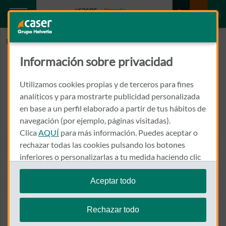
Inicio
INSTITUTO ODONTOLOGICO DR GARCIA VAZQUEZ
Información sobre privacidad
INSTITUTO ODONTOLOGICO DR
GARCIA VAZQUEZ
Utilizamos cookies propias y de terceros para fines
analíticos y para mostrarte publicidad personalizada
en base a un perfil elaborado a partir de tus hábitos de
CALLE LA PAZ, 2, E, D
24402 - PONFERRADA
navegación (por ejemplo, páginas visitadas).
Clica
AQUÍ
para más información. Puedes aceptar o
987 111 155
rechazar todas las cookies pulsando los botones
Llamar a INSTITUTO ODO
inferiores o personalizarlas a tu medida haciendo clic
en
"configurar cookies"
.
Aceptar todo
Te recordamos que puedes modificar tus ajustes de
Ver el mapa en Google Maps
cookies en cualquier momento en la sección
Política
Rechazar todo
de Cookies
.