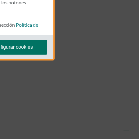
 los botones
 sección
Política de
figurar cookies