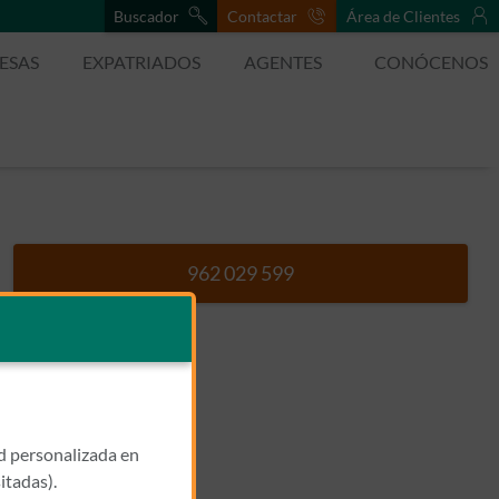
Buscador
Contactar
Área de Clientes
ESAS
EXPATRIADOS
AGENTES
CONÓCENOS
962 029 599
Llamar a POLICLINICA NOR
ad personalizada en
itadas).