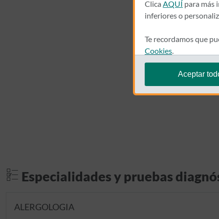
Clica
AQUÍ
para más i
inferiores o personali
Te recordamos que pue
Cookies
.
Aceptar tod
Especialidades y pruebas diagnó
ALERGOLOGIA