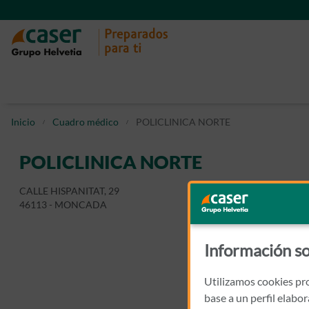
Inicio
Cuadro médico
POLICLINICA NORTE
POLICLINICA NORTE
CALLE HISPANITAT, 29
46113 - MONCADA
Información so
Utilizamos cookies pro
base a un perfil elabo