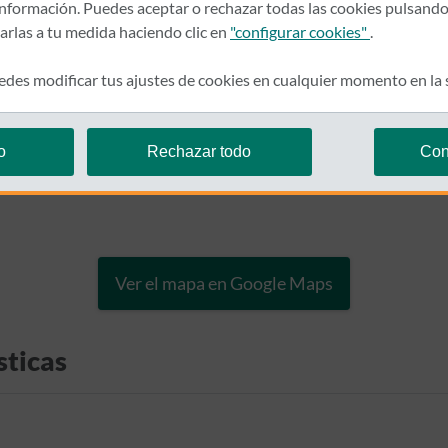
nformación. Puedes aceptar o rechazar todas las cookies pulsando
zarlas a tu medida haciendo clic en
"configurar cookies"
.
des modificar tus ajustes de cookies en cualquier momento en la
o
Rechazar todo
Con
Ver el mapa en Google Maps
sticas