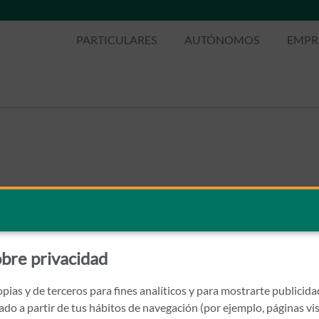
PARTICULARES
AUTÓNOMOS
EMPR
bre privacidad
pias y de terceros para fines analíticos y para mostrarte publicid
rado a partir de tus hábitos de navegación (por ejemplo, páginas vis