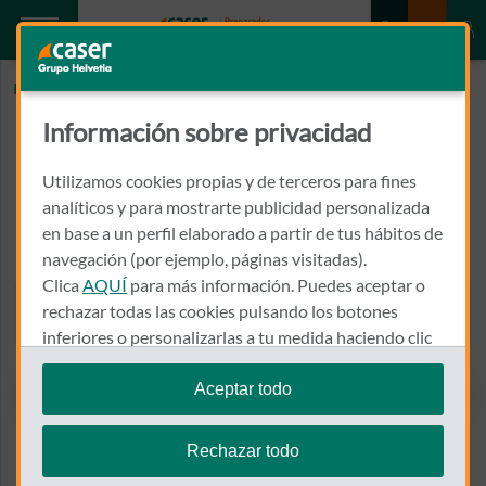
Inicio
GONZALEZ PEDROUZO, JOSE EDUARDO
Información sobre privacidad
GONZALEZ PEDROUZO, JOSE
EDUARDO
Utilizamos cookies propias y de terceros para fines
analíticos y para mostrarte publicidad personalizada
en base a un perfil elaborado a partir de tus hábitos de
PLAZA DE LA LIBERTAD, 10, CENTRE MEDIC CMQR
43201 - REUS
navegación (por ejemplo, páginas visitadas).
Clica
AQUÍ
para más información. Puedes aceptar o
977 321 555
rechazar todas las cookies pulsando los botones
Llamar a GONZALEZ PEDR
inferiores o personalizarlas a tu medida haciendo clic
en
"configurar cookies"
.
Aceptar todo
Te recordamos que puedes modificar tus ajustes de
Ver el mapa en Google Maps
cookies en cualquier momento en la sección
Política
Rechazar todo
de Cookies
.