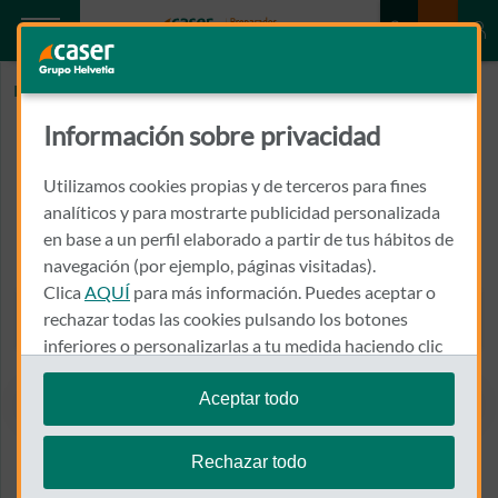
Inicio
CENTRO ODONTOLOGICO BOCAS SANAS
Información sobre privacidad
CENTRO ODONTOLOGICO
BOCAS SANAS
Utilizamos cookies propias y de terceros para fines
analíticos y para mostrarte publicidad personalizada
en base a un perfil elaborado a partir de tus hábitos de
CALLE DE IRUNLARREA, 15
31008 - PAMPLONA
navegación (por ejemplo, páginas visitadas).
Clica
AQUÍ
para más información. Puedes aceptar o
948 480 008
rechazar todas las cookies pulsando los botones
Llamar a CENTRO ODONT
inferiores o personalizarlas a tu medida haciendo clic
en
"configurar cookies"
.
Aceptar todo
Te recordamos que puedes modificar tus ajustes de
Ver el mapa en Google Maps
cookies en cualquier momento en la sección
Política
Rechazar todo
de Cookies
.