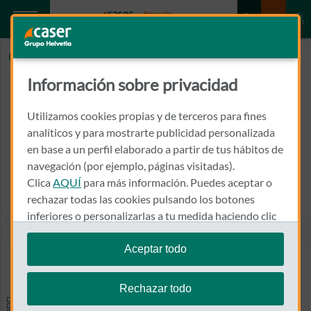
Inicio
EUROFINS
Información sobre privacidad
EUROFINS
Utilizamos cookies propias y de terceros para fines
CALLE DEL CRISTO, 18, BJ
analíticos y para mostrarte publicidad personalizada
24402 - PONFERRADA
en base a un perfil elaborado a partir de tus hábitos de
navegación (por ejemplo, páginas visitadas).
987 649 600
Clica
AQUÍ
para más información. Puedes aceptar o
Llamar a EUROFINS
rechazar todas las cookies pulsando los botones
inferiores o personalizarlas a tu medida haciendo clic
en
"configurar cookies"
.
Aceptar todo
Ver el mapa en Google Maps
Te recordamos que puedes modificar tus ajustes de
cookies en cualquier momento en la sección
Política
Rechazar todo
de Cookies
.
Especialidades y pruebas