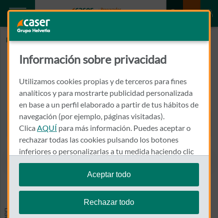
Inicio
ALBERICH ESCOI, AIDA
Información sobre privacidad
ALBERICH ESCOI, AIDA
Utilizamos cookies propias y de terceros para fines
LUIS SANTAPAU, 0011, ENT, ARTCLINIC CTRO QUIRURGICO
analíticos y para mostrarte publicidad personalizada
12500 - VINAROS
en base a un perfil elaborado a partir de tus hábitos de
navegación (por ejemplo, páginas visitadas).
964 459 139
Clica
AQUÍ
para más información. Puedes aceptar o
Llamar a ALBERICH ESCOI,
rechazar todas las cookies pulsando los botones
inferiores o personalizarlas a tu medida haciendo clic
en
"configurar cookies"
.
Aceptar todo
Ver el mapa en Google Maps
Te recordamos que puedes modificar tus ajustes de
cookies en cualquier momento en la sección
Política
Rechazar todo
de Cookies
.
Especialidades y pruebas