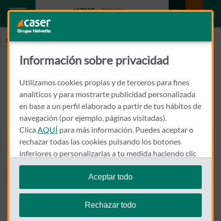
Inicio
GRUPO DICTEA
Información sobre privacidad
GRUPO DICTEA
Utilizamos cookies propias y de terceros para fines
CALLE MIGUEL RODRÍGUEZ PIÑERO (MANZANA R1), S/N, 8, 1º,
analíticos y para mostrarte publicidad personalizada
C
en base a un perfil elaborado a partir de tus hábitos de
41013 - SEVILLA
navegación (por ejemplo, páginas visitadas).
Clica
AQUÍ
para más información. Puedes aceptar o
954 416 512
Llamar a GRUPO DICTEA
rechazar todas las cookies pulsando los botones
inferiores o personalizarlas a tu medida haciendo clic
en
"configurar cookies"
.
Aceptar todo
Te recordamos que puedes modificar tus ajustes de
Ver el mapa en Google Maps
cookies en cualquier momento en la sección
Política
Rechazar todo
de Cookies
.