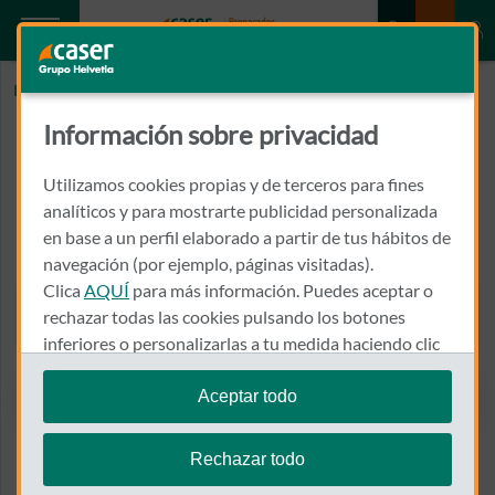
Inicio
INSTITUTO VALENCIANO UROLOGIA
Información sobre privacidad
INSTITUTO VALENCIANO
UROLOGIA
Utilizamos cookies propias y de terceros para fines
analíticos y para mostrarte publicidad personalizada
en base a un perfil elaborado a partir de tus hábitos de
CALLE ALICANTE, 25
12004 - CASTELLON DE LA PLANA
navegación (por ejemplo, páginas visitadas).
Clica
AQUÍ
para más información. Puedes aceptar o
964 104 840
rechazar todas las cookies pulsando los botones
Llamar a INSTITUTO VAL
inferiores o personalizarlas a tu medida haciendo clic
en
"configurar cookies"
.
Aceptar todo
Te recordamos que puedes modificar tus ajustes de
Ver el mapa en Google Maps
cookies en cualquier momento en la sección
Política
Rechazar todo
de Cookies
.