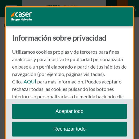
Inicio
LABORDA GONZALEZ, ANTONIO
Información sobre privacidad
LABORDA GONZALEZ,
ANTONIO
Utilizamos cookies propias y de terceros para fines
analíticos y para mostrarte publicidad personalizada
en base a un perfil elaborado a partir de tus hábitos de
CALLE ILDEFONSO SANCHEZ DEL RIO, 1, ENT, IZD
33510 - POLA DE SIERO
navegación (por ejemplo, páginas visitadas).
Clica
AQUÍ
para más información. Puedes aceptar o
985 720 190
rechazar todas las cookies pulsando los botones
Llamar a LABORDA GONZA
inferiores o personalizarlas a tu medida haciendo clic
en
"configurar cookies"
.
Aceptar todo
Te recordamos que puedes modificar tus ajustes de
Ver el mapa en Google Maps
cookies en cualquier momento en la sección
Política
Rechazar todo
de Cookies
.