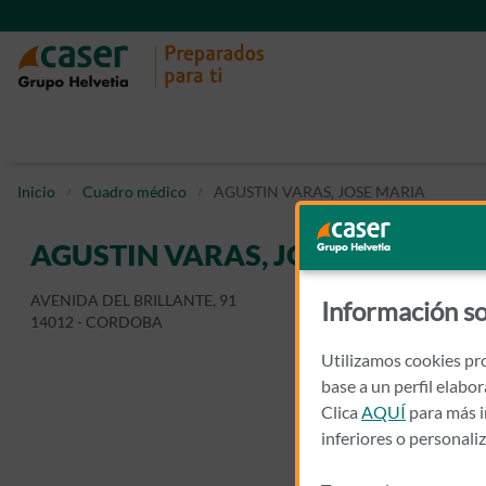
Inicio
Cuadro médico
AGUSTIN VARAS, JOSE MARIA
AGUSTIN VARAS, JOSE MARIA
AVENIDA DEL BRILLANTE, 91
Información so
14012 - CORDOBA
Utilizamos cookies pro
base a un perfil elabo
Clica
AQUÍ
para más i
inferiores o personali