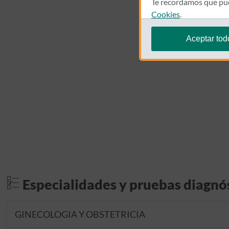
Te recordamos que pue
Cookies
.
Aceptar tod
Especialidades y pruebas diagnó
GINECOLOGIA Y OBSTETRICIA