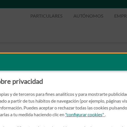
PARTICULARES
AUTÓNOMOS
EMPR
bre privacidad
pias y de terceros para fines analíticos y para mostrarte publicid
rado a partir de tus hábitos de navegación (por ejemplo, páginas vis
nformación. Puedes aceptar o rechazar todas las cookies pulsando
zarlas a tu medida haciendo clic en
"configurar cookies"
.