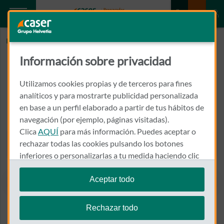
Inicio
FISIOSALUD-Mª ANTONIA MARTINEZ DOMINGUEZ
Información sobre privacidad
FISIOSALUD-Mª ANTONIA
MARTINEZ DOMINGUEZ
Utilizamos cookies propias y de terceros para fines
analíticos y para mostrarte publicidad personalizada
en base a un perfil elaborado a partir de tus hábitos de
CALLE RIO ANCARES, 4, Bº
24402 - PONFERRADA
navegación (por ejemplo, páginas visitadas).
Clica
AQUÍ
para más información. Puedes aceptar o
987 423 422
rechazar todas las cookies pulsando los botones
Llamar a FISIOSALUD-Mª
inferiores o personalizarlas a tu medida haciendo clic
en
"configurar cookies"
.
Aceptar todo
Te recordamos que puedes modificar tus ajustes de
Ver el mapa en Google Maps
cookies en cualquier momento en la sección
Política
Rechazar todo
de Cookies
.