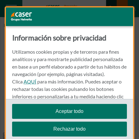
Inicio
CLINICA DENTAL SAN REMO
Información sobre privacidad
CLINICA DENTAL SAN REMO
Utilizamos cookies propias y de terceros para fines
FUEROS DE LEON Nº 1 - 2º E
analíticos y para mostrarte publicidad personalizada
24400 - PONFERRADA
en base a un perfil elaborado a partir de tus hábitos de
navegación (por ejemplo, páginas visitadas).
987 427 626
Clica
AQUÍ
para más información. Puedes aceptar o
Llamar a CLINICA DENTAL
rechazar todas las cookies pulsando los botones
inferiores o personalizarlas a tu medida haciendo clic
en
"configurar cookies"
.
Aceptar todo
Ver el mapa en Google Maps
Te recordamos que puedes modificar tus ajustes de
cookies en cualquier momento en la sección
Política
Rechazar todo
de Cookies
.
Especialidades y pruebas