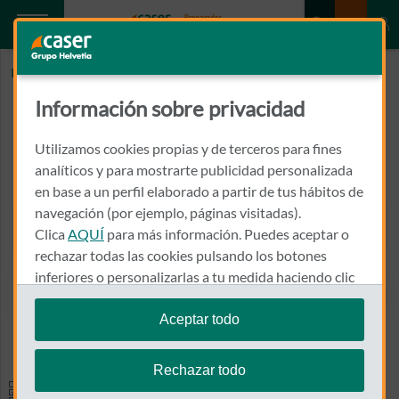
Inicio
FLOREZ FUERTES, JULIO
Información sobre privacidad
FLOREZ FUERTES, JULIO
Utilizamos cookies propias y de terceros para fines
CRISTO Nº 22 - 8º
analíticos y para mostrarte publicidad personalizada
24400 - PONFERRADA
en base a un perfil elaborado a partir de tus hábitos de
navegación (por ejemplo, páginas visitadas).
987 423 253
Clica
AQUÍ
para más información. Puedes aceptar o
Llamar a FLOREZ FUERTES, 
rechazar todas las cookies pulsando los botones
inferiores o personalizarlas a tu medida haciendo clic
en
"configurar cookies"
.
Aceptar todo
Ver el mapa en Google Maps
Te recordamos que puedes modificar tus ajustes de
cookies en cualquier momento en la sección
Política
Rechazar todo
de Cookies
.
Especialidades y pruebas