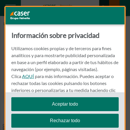
Inicio
LOPEZ TIÑENA, RICARDO
Información sobre privacidad
LOPEZ TIÑENA, RICARDO
Utilizamos cookies propias y de terceros para fines
PLAZA LIBERTAD, 10
analíticos y para mostrarte publicidad personalizada
43201 - REUS
en base a un perfil elaborado a partir de tus hábitos de
navegación (por ejemplo, páginas visitadas).
977 321 555
Clica
AQUÍ
para más información. Puedes aceptar o
Llamar a LOPEZ TIÑENA, 
rechazar todas las cookies pulsando los botones
inferiores o personalizarlas a tu medida haciendo clic
en
"configurar cookies"
.
Aceptar todo
Ver el mapa en Google Maps
Te recordamos que puedes modificar tus ajustes de
cookies en cualquier momento en la sección
Política
Rechazar todo
de Cookies
.
Especialidades y pruebas