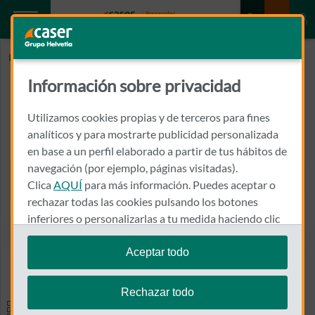
Inicio
CLINICA TECMA
Información sobre privacidad
CLINICA TECMA
Utilizamos cookies propias y de terceros para fines
PLAZA DEL HUERTO, 5
analíticos y para mostrarte publicidad personalizada
46185 - POBLA DE VALLBONA, LA
en base a un perfil elaborado a partir de tus hábitos de
navegación (por ejemplo, páginas visitadas).
962 760 178
Clica
AQUÍ
para más información. Puedes aceptar o
Llamar a CLINICA TECMA
rechazar todas las cookies pulsando los botones
inferiores o personalizarlas a tu medida haciendo clic
en
"configurar cookies"
.
Aceptar todo
Ver el mapa en Google Maps
Te recordamos que puedes modificar tus ajustes de
cookies en cualquier momento en la sección
Política
Rechazar todo
de Cookies
.
Especialidades y pruebas