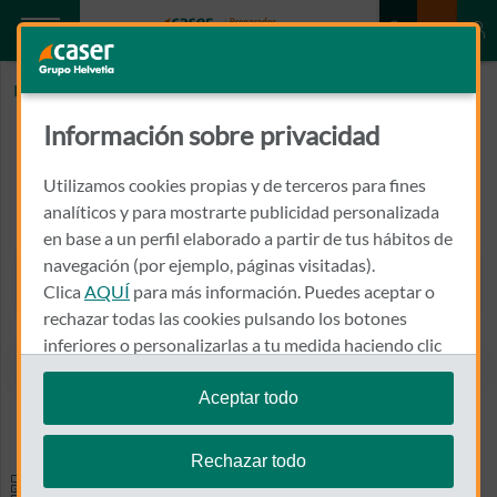
Inicio
CLINICA FISIOTERAPIA EL ARCO
Información sobre privacidad
CLINICA FISIOTERAPIA EL ARCO
Utilizamos cookies propias y de terceros para fines
PZA REAL, 0008
analíticos y para mostrarte publicidad personalizada
05200 - AREVALO
en base a un perfil elaborado a partir de tus hábitos de
navegación (por ejemplo, páginas visitadas).
920 300 349
Clica
AQUÍ
para más información. Puedes aceptar o
Llamar a CLINICA FISIOTE
rechazar todas las cookies pulsando los botones
inferiores o personalizarlas a tu medida haciendo clic
en
"configurar cookies"
.
Aceptar todo
Ver el mapa en Google Maps
Te recordamos que puedes modificar tus ajustes de
cookies en cualquier momento en la sección
Política
Rechazar todo
de Cookies
.
Especialidades y pruebas