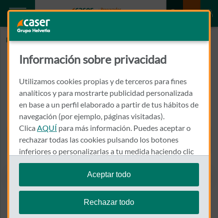
Inicio
BERNARDO MONZO, DOLORES LUZ
Información sobre privacidad
BERNARDO MONZO, DOLORES
LUZ
Utilizamos cookies propias y de terceros para fines
analíticos y para mostrarte publicidad personalizada
en base a un perfil elaborado a partir de tus hábitos de
SAGUNTO, 0043, Bº
46009 - VALENCIA
navegación (por ejemplo, páginas visitadas).
Clica
AQUÍ
para más información. Puedes aceptar o
963 470 544
rechazar todas las cookies pulsando los botones
Llamar a BERNARDO MONZ
inferiores o personalizarlas a tu medida haciendo clic
en
"configurar cookies"
.
Aceptar todo
Te recordamos que puedes modificar tus ajustes de
Ver el mapa en Google Maps
cookies en cualquier momento en la sección
Política
Rechazar todo
de Cookies
.