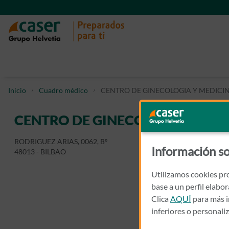
Inicio
Cuadro médico
CENTRO DE GINECOLOGIA Y MEDICIN
CENTRO DE GINECOLOGIA Y MED
RODRIGUEZ ARIAS, 0062, Bº
Información so
48013 - BILBAO
Utilizamos cookies pro
base a un perfil elabo
Clica
AQUÍ
para más i
inferiores o personali