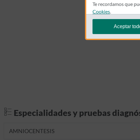
Te recordamos que pue
Cookies
.
Aceptar tod
Especialidades y pruebas diagnó
AMNIOCENTESIS