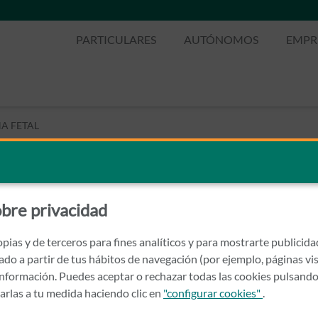
PARTICULARES
AUTÓNOMOS
EMPR
A FETAL
ICINA FETAL
bre privacidad
pias y de terceros para fines analíticos y para mostrarte publicid
rado a partir de tus hábitos de navegación (por ejemplo, páginas vis
nformación. Puedes aceptar o rechazar todas las cookies pulsando
zarlas a tu medida haciendo clic en
"configurar cookies"
.