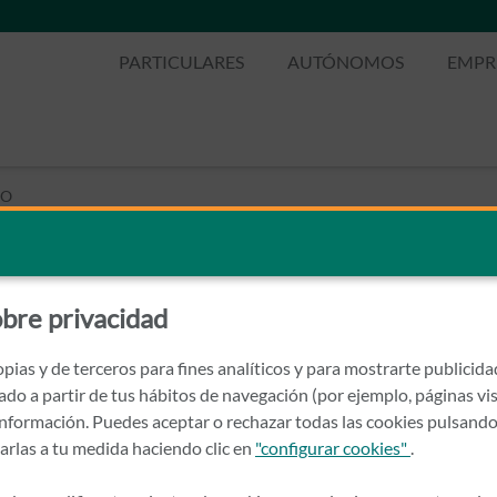
PARTICULARES
AUTÓNOMOS
EMPR
RO
LOVERO
bre privacidad
pias y de terceros para fines analíticos y para mostrarte publicid
rado a partir de tus hábitos de navegación (por ejemplo, páginas vis
nformación. Puedes aceptar o rechazar todas las cookies pulsando
zarlas a tu medida haciendo clic en
"configurar cookies"
.