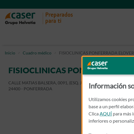
Inicio
Cuadro médico
FISIOCLINICAS PONFERRADA ELOVE
FISIOCLINICAS PONFERRADA E
CALLE MATIAS BALSERA, 0091, (ESQ. JOSE LUIS PECKER)
Información so
24400 - PONFERRADA
Utilizamos cookies pro
base a un perfil elabo
Clica
AQUÍ
para más i
inferiores o personali