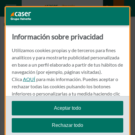
Inicio
FERNANDEZ CORONA, ALFONSO
Información sobre privacidad
FERNANDEZ CORONA,
ALFONSO
Utilizamos cookies propias y de terceros para fines
analíticos y para mostrarte publicidad personalizada
en base a un perfil elaborado a partir de tus hábitos de
REPUBLICA ARGENTINA, 30 7º B (CONS OBSTETRICO
GINECOLOGICO)
navegación (por ejemplo, páginas visitadas).
24004 - LEON
Clica
AQUÍ
para más información. Puedes aceptar o
rechazar todas las cookies pulsando los botones
987 261 343
inferiores o personalizarlas a tu medida haciendo clic
Llamar a FERNANDEZ COR
en
"configurar cookies"
.
Aceptar todo
Te recordamos que puedes modificar tus ajustes de
cookies en cualquier momento en la sección
Política
Ver el mapa en Google Maps
Rechazar todo
de Cookies
.