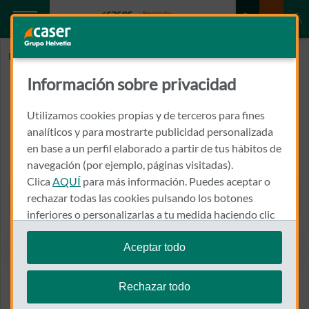
Inicio
HEPATO GASTROENTEROLOGIA SACRISTAN
Información sobre privacidad
HEPATO GASTROENTEROLOGIA
SACRISTAN
Utilizamos cookies propias y de terceros para fines
analíticos y para mostrarte publicidad personalizada
en base a un perfil elaborado a partir de tus hábitos de
GENERAL VARA DE REY, 33, 3, C
26002 - LOGROÑO
navegación (por ejemplo, páginas visitadas).
Clica
AQUÍ
para más información. Puedes aceptar o
941 261 500
rechazar todas las cookies pulsando los botones
Llamar a HEPATO GASTRO
inferiores o personalizarlas a tu medida haciendo clic
en
"configurar cookies"
.
Aceptar todo
Te recordamos que puedes modificar tus ajustes de
Ver el mapa en Google Maps
cookies en cualquier momento en la sección
Política
Rechazar todo
de Cookies
.