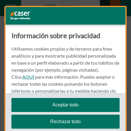
Inicio
GONZALEZ GONZALEZ, Mª DEL PUERTO
Información sobre privacidad
GONZALEZ GONZALEZ, Mª DEL
PUERTO
Utilizamos cookies propias y de terceros para fines
analíticos y para mostrarte publicidad personalizada
en base a un perfil elaborado a partir de tus hábitos de
NUEVA Nº 11
10600 - PLASENCIA
navegación (por ejemplo, páginas visitadas).
Clica
AQUÍ
para más información. Puedes aceptar o
927 425 322
rechazar todas las cookies pulsando los botones
Llamar a GONZALEZ GONZA
inferiores o personalizarlas a tu medida haciendo clic
en
"configurar cookies"
.
Aceptar todo
Te recordamos que puedes modificar tus ajustes de
Ver el mapa en Google Maps
cookies en cualquier momento en la sección
Política
Rechazar todo
de Cookies
.