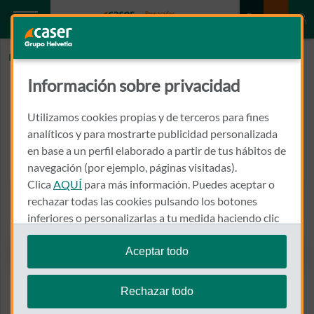
Inicio
LABORATORIO DR. ECHEVARNE ANALISIS
Información sobre privacidad
LABORATORIO DR. ECHEVARNE
ANALISIS
Utilizamos cookies propias y de terceros para fines
analíticos y para mostrarte publicidad personalizada
en base a un perfil elaborado a partir de tus hábitos de
AVENIDA DE FRANCIA, 47, BJ, CENTRO MEDICO MEDCARE
46023 - VALENCIA
navegación (por ejemplo, páginas visitadas).
Clica
AQUÍ
para más información. Puedes aceptar o
960 065 693
rechazar todas las cookies pulsando los botones
Llamar a LABORATORIO DR
inferiores o personalizarlas a tu medida haciendo clic
en
"configurar cookies"
.
Aceptar todo
Te recordamos que puedes modificar tus ajustes de
Ver el mapa en Google Maps
cookies en cualquier momento en la sección
Política
Rechazar todo
de Cookies
.