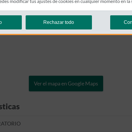
des modificar tus ajustes de cookies en cualquier momento en la
o
Rechazar todo
Con
Ver el mapa en Google Maps
sticas
RATORIO