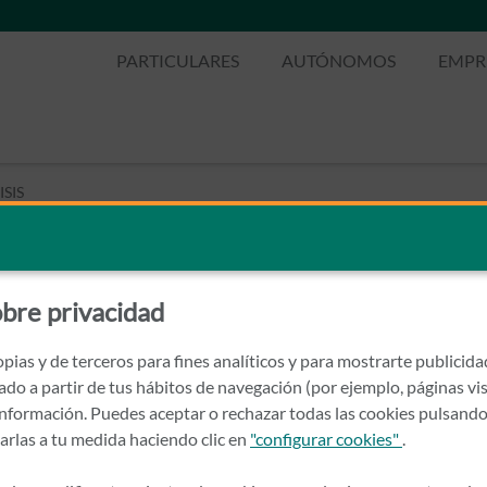
PARTICULARES
AUTÓNOMOS
EMPR
SIS
ANALISIS
bre privacidad
pias y de terceros para fines analíticos y para mostrarte publicid
rado a partir de tus hábitos de navegación (por ejemplo, páginas vis
nformación. Puedes aceptar o rechazar todas las cookies pulsando
zarlas a tu medida haciendo clic en
"configurar cookies"
.