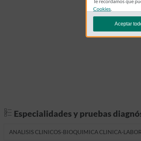
Te recordamos que pue
Cookies
.
Aceptar tod
Especialidades y pruebas diagnó
ANALISIS CLINICOS-BIOQUIMICA CLINICA-LABO