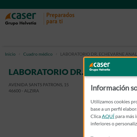
Inicio
Cuadro médico
LABORATORIO DR. ECHEVARNE ANALI
LABORATORIO DR. ECHEVARNE 
AVENIDA SANTS PATRONS, 15
Información so
46600 - ALZIRA
Utilizamos cookies pro
base a un perfil elabo
Clica
AQUÍ
para más i
inferiores o personali