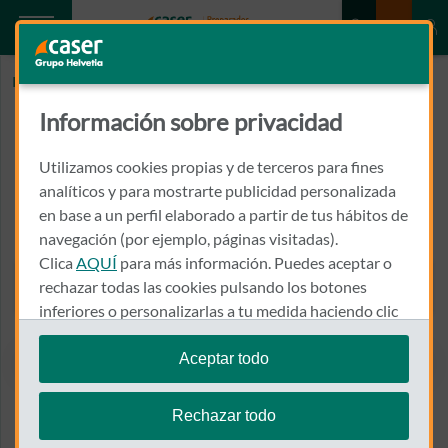
Inicio
GONZALEZ ZORNOZA, JOSE MANUEL
Información sobre privacidad
GONZALEZ ZORNOZA, JOSE
MANUEL
Utilizamos cookies propias y de terceros para fines
analíticos y para mostrarte publicidad personalizada
en base a un perfil elaborado a partir de tus hábitos de
RAMON Y CAJAL Nº 12, BAJO
46980 - PATERNA
navegación (por ejemplo, páginas visitadas).
Clica
AQUÍ
para más información. Puedes aceptar o
961 382 690
rechazar todas las cookies pulsando los botones
Llamar a GONZALEZ ZORN
inferiores o personalizarlas a tu medida haciendo clic
en
"configurar cookies"
.
Aceptar todo
Te recordamos que puedes modificar tus ajustes de
Ver el mapa en Google Maps
cookies en cualquier momento en la sección
Política
Rechazar todo
de Cookies
.