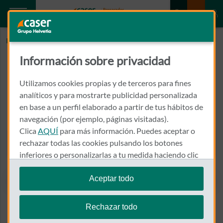
Inicio
LAB. DE ANALISIS ANTONI TRILL MARSA
Información sobre privacidad
LAB. DE ANALISIS ANTONI TRILL
MARSA
Utilizamos cookies propias y de terceros para fines
analíticos y para mostrarte publicidad personalizada
en base a un perfil elaborado a partir de tus hábitos de
CARRER SANT MARCEL Nº2 (FARMACIA COMPTE)
43730 - FALSET
navegación (por ejemplo, páginas visitadas).
Clica
AQUÍ
para más información. Puedes aceptar o
977 830 914
rechazar todas las cookies pulsando los botones
Llamar a LAB. DE ANALISI
inferiores o personalizarlas a tu medida haciendo clic
en
"configurar cookies"
.
Aceptar todo
Te recordamos que puedes modificar tus ajustes de
Ver el mapa en Google Maps
cookies en cualquier momento en la sección
Política
Rechazar todo
de Cookies
.