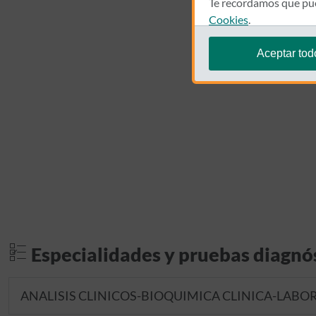
Te recordamos que pue
Cookies
.
Aceptar tod
Especialidades y pruebas diagnó
ANALISIS CLINICOS-BIOQUIMICA CLINICA-LABO