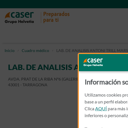
Inicio
Cuadro médico
LAB. DE ANALISIS ANTONI TRILL MAR
LAB. DE ANALISIS ANTONI TRIL
AVDA. PRAT DE LA RIBA Nº6 (GALERIES MINERVA)
Información so
43001 - TARRAGONA
Utilizamos cookies pro
base a un perfil elabo
Clica
AQUÍ
para más i
inferiores o personali