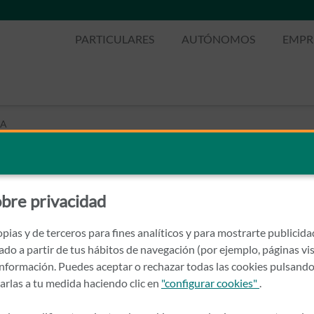
PARTICULARES
AUTÓNOMOS
EMPR
SA
L MARSA
bre privacidad
pias y de terceros para fines analíticos y para mostrarte publicid
rado a partir de tus hábitos de navegación (por ejemplo, páginas vis
nformación. Puedes aceptar o rechazar todas las cookies pulsando
zarlas a tu medida haciendo clic en
"configurar cookies"
.