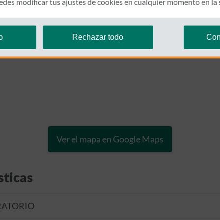
des modificar tus ajustes de cookies en cualquier momento en la
o
Rechazar todo
Con
Ver el mapa en Google Maps
sticas
RATORIO