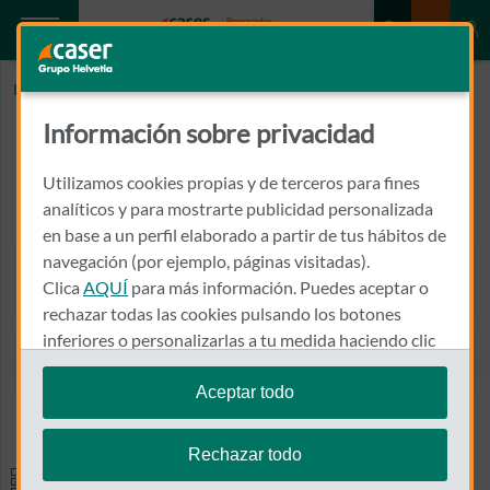
Inicio
ALERGOMARESME
Información sobre privacidad
ALERGOMARESME
Utilizamos cookies propias y de terceros para fines
CALLE VILLARROEL, 172, ENT, IZD
analíticos y para mostrarte publicidad personalizada
08036 - BARCELONA
en base a un perfil elaborado a partir de tus hábitos de
navegación (por ejemplo, páginas visitadas).
934 108 895
Clica
AQUÍ
para más información. Puedes aceptar o
Llamar a ALERGOMARESM
rechazar todas las cookies pulsando los botones
inferiores o personalizarlas a tu medida haciendo clic
en
"configurar cookies"
.
Aceptar todo
Ver el mapa en Google Maps
Te recordamos que puedes modificar tus ajustes de
cookies en cualquier momento en la sección
Política
Rechazar todo
de Cookies
.
Especialidades y pruebas