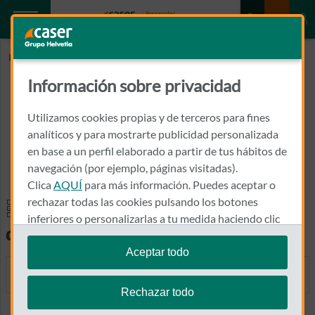
Inicio
CALLEJA LLANOS, JUAN CARLOS
Información sobre privacidad
CALLEJA LLANOS, JUAN CARLOS
Utilizamos cookies propias y de terceros para fines
ALFONSO V, 7, 7º I
analíticos y para mostrarte publicidad personalizada
24001 - LEON
en base a un perfil elaborado a partir de tus hábitos de
navegación (por ejemplo, páginas visitadas).
987 246 602
Clica
AQUÍ
para más información. Puedes aceptar o
Llamar a CALLEJA LLANOS,
rechazar todas las cookies pulsando los botones
Especialidades y pruebas
inferiores o personalizarlas a tu medida haciendo clic
diagnósticas
en
"configurar cookies"
.
Aceptar todo
Te recordamos que puedes modificar tus ajustes de
MEDICINA GENERAL
cookies en cualquier momento en la sección
Política
Rechazar todo
de Cookies
.