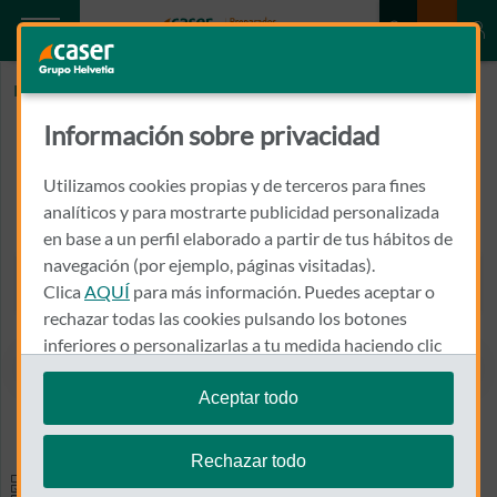
Inicio
CASADO RODRIGUEZ, CRISTINA
Información sobre privacidad
CASADO RODRIGUEZ, CRISTINA
Utilizamos cookies propias y de terceros para fines
GRAN VIA DE SAN MARCOS Nº 15 1º D - CM GRAN VIA-.
analíticos y para mostrarte publicidad personalizada
24001 - LEON
en base a un perfil elaborado a partir de tus hábitos de
navegación (por ejemplo, páginas visitadas).
987 875 240
Clica
AQUÍ
para más información. Puedes aceptar o
Llamar a CASADO RODRIGU
rechazar todas las cookies pulsando los botones
inferiores o personalizarlas a tu medida haciendo clic
en
"configurar cookies"
.
Aceptar todo
Ver el mapa en Google Maps
Te recordamos que puedes modificar tus ajustes de
cookies en cualquier momento en la sección
Política
Rechazar todo
de Cookies
.
Especialidades y pruebas