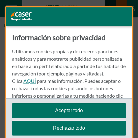
Inicio
BELTRAN ARMADA, JOSE RAMON
Información sobre privacidad
BELTRAN ARMADA, JOSE
RAMON
Utilizamos cookies propias y de terceros para fines
analíticos y para mostrarte publicidad personalizada
en base a un perfil elaborado a partir de tus hábitos de
CALLE VALLE DE LA BALLESTERA, 59, H. 9 DE OCTUBRE
46015 - VALENCIA
navegación (por ejemplo, páginas visitadas).
Clica
AQUÍ
para más información. Puedes aceptar o
963 179 200
rechazar todas las cookies pulsando los botones
Llamar a BELTRAN ARMAD
inferiores o personalizarlas a tu medida haciendo clic
en
"configurar cookies"
.
Aceptar todo
Te recordamos que puedes modificar tus ajustes de
Ver el mapa en Google Maps
cookies en cualquier momento en la sección
Política
Rechazar todo
de Cookies
.