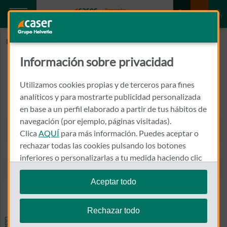
Inicio
CLINICA BAVIERA
Información sobre privacidad
CLINICA BAVIERA
Utilizamos cookies propias y de terceros para fines
CALLE JAUME I EL CONQUERIDOR, 20
analíticos y para mostrarte publicidad personalizada
46740 - CARCAIXENT
en base a un perfil elaborado a partir de tus hábitos de
navegación (por ejemplo, páginas visitadas).
962 430 751
Clica
AQUÍ
para más información. Puedes aceptar o
Llamar a CLINICA BAVIERA
rechazar todas las cookies pulsando los botones
inferiores o personalizarlas a tu medida haciendo clic
en
"configurar cookies"
.
Aceptar todo
Ver el mapa en Google Maps
Te recordamos que puedes modificar tus ajustes de
cookies en cualquier momento en la sección
Política
Rechazar todo
de Cookies
.
Especialidades y pruebas