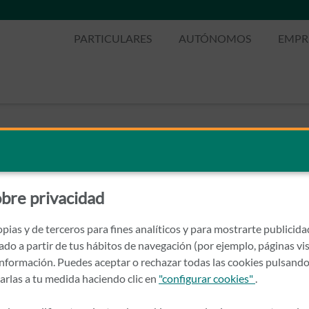
PARTICULARES
AUTÓNOMOS
EMPR
bre privacidad
pias y de terceros para fines analíticos y para mostrarte publicid
rado a partir de tus hábitos de navegación (por ejemplo, páginas vis
nformación. Puedes aceptar o rechazar todas las cookies pulsando
zarlas a tu medida haciendo clic en
"configurar cookies"
.