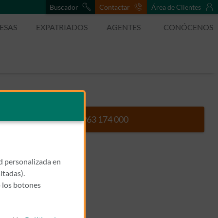
Buscador
Contactar
Área de Clientes
ESAS
EXPATRIADOS
AGENTES
CONÓCENOS
963 174 000
Llamar a TOMAS MALLEBRER
ad personalizada en
itadas).
 los botones