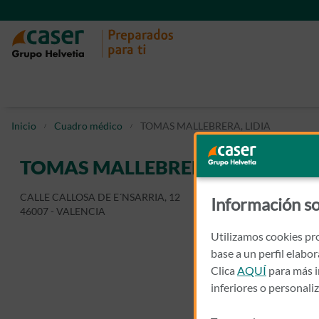
Inicio
Cuadro médico
TOMAS MALLEBRERA, LIDIA
TOMAS MALLEBRERA, LIDIA
CALLE CALLOSA DE E´NSARRIA, 12
Información so
46007 - VALENCIA
Utilizamos cookies pro
base a un perfil elabo
Clica
AQUÍ
para más i
inferiores o personali