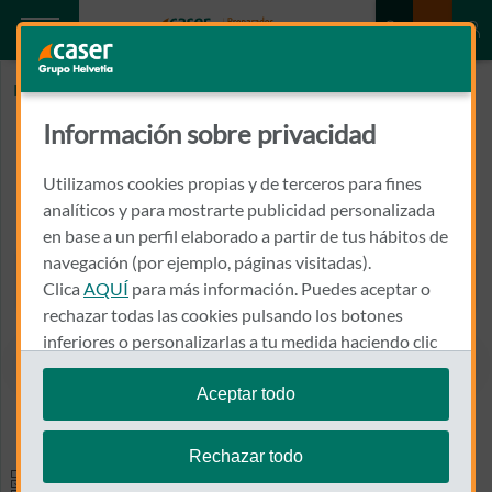
Inicio
AGUILAR GARCIA, ELENA
Información sobre privacidad
AGUILAR GARCIA, ELENA
Utilizamos cookies propias y de terceros para fines
RAMON Y CAJAL Nº 3 4º IZDA
analíticos y para mostrarte publicidad personalizada
12002 - CASTELLON DE LA PLANA
en base a un perfil elaborado a partir de tus hábitos de
navegación (por ejemplo, páginas visitadas).
964 225 881
Clica
AQUÍ
para más información. Puedes aceptar o
Llamar a AGUILAR GARCIA,
rechazar todas las cookies pulsando los botones
inferiores o personalizarlas a tu medida haciendo clic
en
"configurar cookies"
.
Aceptar todo
Ver el mapa en Google Maps
Te recordamos que puedes modificar tus ajustes de
cookies en cualquier momento en la sección
Política
Rechazar todo
de Cookies
.
Especialidades y pruebas