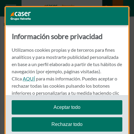
Inicio
DOCTOR GALAN CIRUGIA TORACICA
Información sobre privacidad
DOCTOR GALAN CIRUGIA
TORACICA
Utilizamos cookies propias y de terceros para fines
analíticos y para mostrarte publicidad personalizada
en base a un perfil elaborado a partir de tus hábitos de
AVENIDA DE LA ILUSTRACION, 1, HOSPITAL IMED VALENCIA
46100 - BURJASSOT
navegación (por ejemplo, páginas visitadas).
Clica
AQUÍ
para más información. Puedes aceptar o
963 003 003
rechazar todas las cookies pulsando los botones
Llamar a DOCTOR GALAN 
inferiores o personalizarlas a tu medida haciendo clic
en
"configurar cookies"
.
Aceptar todo
Te recordamos que puedes modificar tus ajustes de
Ver el mapa en Google Maps
cookies en cualquier momento en la sección
Política
Rechazar todo
de Cookies
.