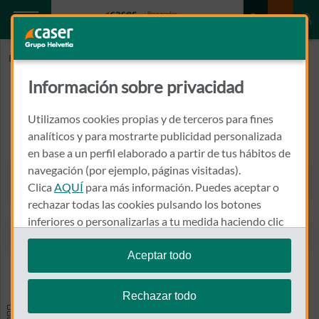
Inicio
HOSPITAL VITHAS CASTELLON
Información sobre privacidad
HOSPITAL VITHAS CASTELLON
Utilizamos cookies propias y de terceros para fines
SANTA MARIA ROSA MOLAS Nº 25
analíticos y para mostrarte publicidad personalizada
12004 - CASTELLON DE LA PLANA
en base a un perfil elaborado a partir de tus hábitos de
navegación (por ejemplo, páginas visitadas).
964 726 000
Clica
AQUÍ
para más información. Puedes aceptar o
Llamar a HOSPITAL VITHA
rechazar todas las cookies pulsando los botones
inferiores o personalizarlas a tu medida haciendo clic
en
"configurar cookies"
.
Aceptar todo
Ver el mapa en Google Maps
Te recordamos que puedes modificar tus ajustes de
cookies en cualquier momento en la sección
Política
Rechazar todo
de Cookies
.
Especialidades y pruebas