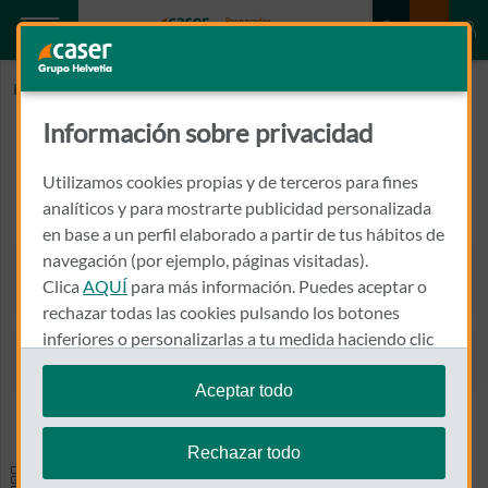
Inicio
NAVARRO MIRA, MIGUEL ANGEL
Información sobre privacidad
NAVARRO MIRA, MIGUEL ANGEL
Utilizamos cookies propias y de terceros para fines
CIRILO AMOROS, 27, 1º, C
analíticos y para mostrarte publicidad personalizada
46004 - VALENCIA
en base a un perfil elaborado a partir de tus hábitos de
navegación (por ejemplo, páginas visitadas).
963 521 694
Clica
AQUÍ
para más información. Puedes aceptar o
Llamar a NAVARRO MIRA, 
rechazar todas las cookies pulsando los botones
inferiores o personalizarlas a tu medida haciendo clic
en
"configurar cookies"
.
Aceptar todo
Ver el mapa en Google Maps
Te recordamos que puedes modificar tus ajustes de
cookies en cualquier momento en la sección
Política
Rechazar todo
de Cookies
.
Especialidades y pruebas