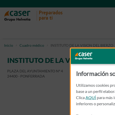
Inicio
Cuadro médico
INSTITUTO DE LA VISION DEL BIERZO
INSTITUTO DE LA VISION DEL BI
PLAZA DEL AYUNTAMIENTO Nº 4
Información so
24400 - PONFERRADA
Utilizamos cookies pro
base a un perfil elabo
Clica
AQUÍ
para más i
inferiores o personali