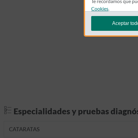
Te recordamos que pue
Cookies
.
Aceptar tod
Especialidades y pruebas diagnó
CATARATAS