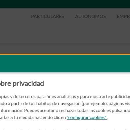
PARTICULARES
AUTÓNOMOS
EMPR
ERZO
bre privacidad
pias y de terceros para fines analíticos y para mostrarte publicid
rado a partir de tus hábitos de navegación (por ejemplo, páginas vis
nformación. Puedes aceptar o rechazar todas las cookies pulsando
zarlas a tu medida haciendo clic en
"configurar cookies"
.