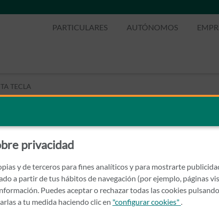
PARTICULARES
AUTÓNOMOS
EMPR
NTA TECLA
I SANTA TECLA
bre privacidad
pias y de terceros para fines analíticos y para mostrarte publicid
rado a partir de tus hábitos de navegación (por ejemplo, páginas vis
nformación. Puedes aceptar o rechazar todas las cookies pulsando
zarlas a tu medida haciendo clic en
"configurar cookies"
.