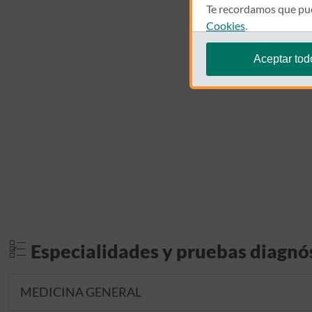
Te recordamos que pue
Cookies
.
Aceptar tod
Especialidades y pruebas diagnó
MEDICINA GENERAL