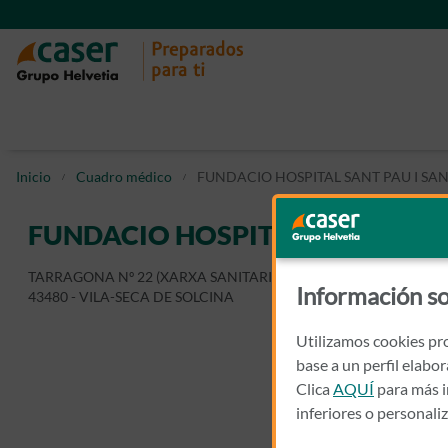
Inicio
Cuadro médico
FUNDACIO HOSPITAL SANT PAU I SA
FUNDACIO HOSPITAL SANT PAU 
TARRAGONA Nº 22 (XARXA SANITARIA CAP VILA-SECA)
Información so
43480 - VILA-SECA DE SOLCINA
Utilizamos cookies pro
base a un perfil elabo
Clica
AQUÍ
para más i
inferiores o personali