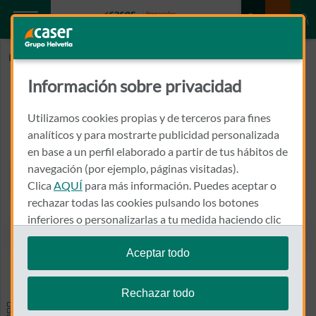
Inicio
BERGA FLAURIA, CARMEN
Información sobre privacidad
BERGA FLAURIA, CARMEN
Utilizamos cookies propias y de terceros para fines
CALLE RAMBLA NOVA, 0078
analíticos y para mostrarte publicidad personalizada
43003 - TARRAGONA
en base a un perfil elaborado a partir de tus hábitos de
navegación (por ejemplo, páginas visitadas).
977 235 555
Clica
AQUÍ
para más información. Puedes aceptar o
Llamar a BERGA FLAURIA,
rechazar todas las cookies pulsando los botones
inferiores o personalizarlas a tu medida haciendo clic
en
"configurar cookies"
.
Aceptar todo
Ver el mapa en Google Maps
Te recordamos que puedes modificar tus ajustes de
cookies en cualquier momento en la sección
Política
Rechazar todo
de Cookies
.
Especialidades y pruebas