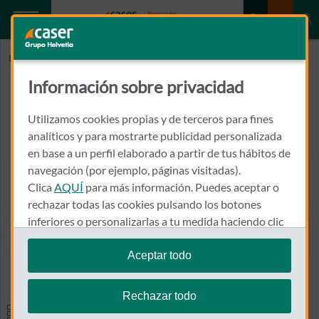
Inicio
CLINICA MEDICA ALFAFAR
Información sobre privacidad
CLINICA MEDICA ALFAFAR
Utilizamos cookies propias y de terceros para fines
AVDA. ALBUFERA, 44 BAJO
analíticos y para mostrarte publicidad personalizada
46910 - ALFAFAR
en base a un perfil elaborado a partir de tus hábitos de
navegación (por ejemplo, páginas visitadas).
963 765 468
Clica
AQUÍ
para más información. Puedes aceptar o
Llamar a CLINICA MEDICA
rechazar todas las cookies pulsando los botones
inferiores o personalizarlas a tu medida haciendo clic
en
"configurar cookies"
.
Aceptar todo
Ver el mapa en Google Maps
Te recordamos que puedes modificar tus ajustes de
cookies en cualquier momento en la sección
Política
Rechazar todo
de Cookies
.
Especialidades y pruebas