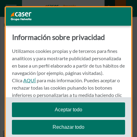
Inicio
LABORATORIO HOSPITAL 4
Información sobre privacidad
LABORATORIO HOSPITAL 4
Utilizamos cookies propias y de terceros para fines
AVDA LUIS SUÑER 10 - BAJO, EBUCRO
analíticos y para mostrarte publicidad personalizada
46600 - ALZIRA
en base a un perfil elaborado a partir de tus hábitos de
navegación (por ejemplo, páginas visitadas).
962 401 833
Clica
AQUÍ
para más información. Puedes aceptar o
Llamar a LABORATORIO HO
rechazar todas las cookies pulsando los botones
inferiores o personalizarlas a tu medida haciendo clic
en
"configurar cookies"
.
Aceptar todo
Ver el mapa en Google Maps
Te recordamos que puedes modificar tus ajustes de
cookies en cualquier momento en la sección
Política
Rechazar todo
de Cookies
.
Especialidades y pruebas