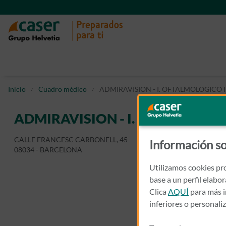
Inicio
Cuadro médico
ADMIRAVISION - I. OFTALMOLOGICO 
ADMIRAVISION - I. OFTALMOLO
CALLE FRANCESC CARBONELL, 45
Información so
08034 - BARCELONA
Utilizamos cookies pro
base a un perfil elabo
Clica
AQUÍ
para más i
inferiores o personali