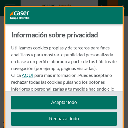
Inicio
CLINIMEDIC
Información sobre privacidad
CLINIMEDIC
Utilizamos cookies propias y de terceros para fines
RAMBLA NOVA, 58-60, 2-A
analíticos y para mostrarte publicidad personalizada
43004 - TARRAGONA
en base a un perfil elaborado a partir de tus hábitos de
navegación (por ejemplo, páginas visitadas).
977 242 002
Clica
AQUÍ
para más información. Puedes aceptar o
Llamar a CLINIMEDIC
rechazar todas las cookies pulsando los botones
inferiores o personalizarlas a tu medida haciendo clic
en
"configurar cookies"
.
Aceptar todo
Ver el mapa en Google Maps
Te recordamos que puedes modificar tus ajustes de
cookies en cualquier momento en la sección
Política
Rechazar todo
de Cookies
.
Especialidades y pruebas