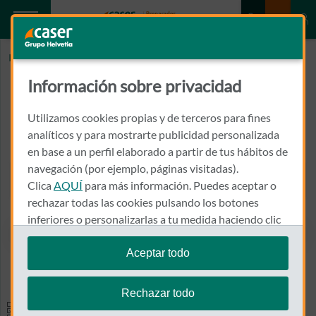
Inicio
BURILLO ARIAS, JOSE E.
Información sobre privacidad
BURILLO ARIAS, JOSE E.
Utilizamos cookies propias y de terceros para fines
CALLE ARGENTINA, 25, 2º, EBRECLINIC
analíticos y para mostrarte publicidad personalizada
43500 - TORTOSA
en base a un perfil elaborado a partir de tus hábitos de
navegación (por ejemplo, páginas visitadas).
977 448 095
Clica
AQUÍ
para más información. Puedes aceptar o
Llamar a BURILLO ARIAS, JO
rechazar todas las cookies pulsando los botones
inferiores o personalizarlas a tu medida haciendo clic
en
"configurar cookies"
.
Aceptar todo
Ver el mapa en Google Maps
Te recordamos que puedes modificar tus ajustes de
cookies en cualquier momento en la sección
Política
Rechazar todo
de Cookies
.
Especialidades y pruebas