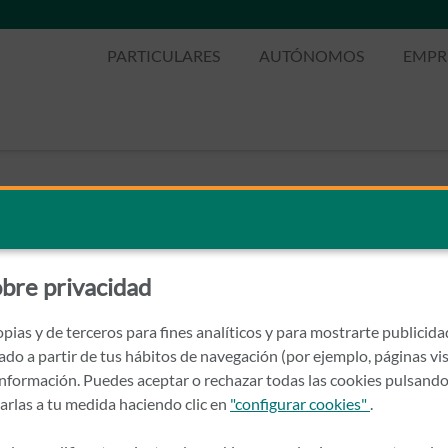
PARTICULARES
AUTÓNOMOS
EMPR
bre privacidad
pias y de terceros para fines analíticos y para mostrarte publicid
rado a partir de tus hábitos de navegación (por ejemplo, páginas vis
nformación. Puedes aceptar o rechazar todas las cookies pulsando
zarlas a tu medida haciendo clic en
"configurar cookies"
.