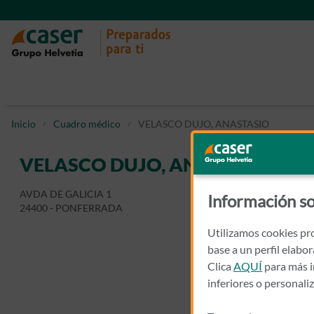
Inicio
Cuadro médico
VELASCO DUJO, ANASTASIO
VELASCO DUJO, ANASTASIO
AVDA DE GALICIA 1
Información so
24400 - PONFERRADA
Utilizamos cookies pro
base a un perfil elabo
Clica
AQUÍ
para más i
inferiores o personali