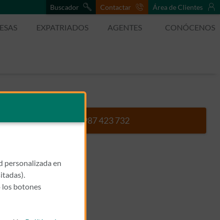
Buscador
Contactar
Área de Clientes
ESAS
EXPATRIADOS
AGENTES
CONÓCENOS
987 423 732
Llamar a VELASCO DUJO, A
ad personalizada en
itadas).
 los botones