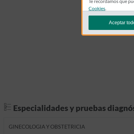
Te recordamos que pue
Cookies
.
Aceptar tod
Especialidades y pruebas diagnó
GINECOLOGIA Y OBSTETRICIA